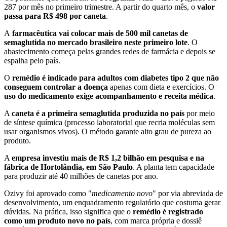
287 por mês no primeiro trimestre. A partir do quarto mês, o
valor
passa para R$ 498 por caneta
.
A
farmacêutica vai colocar mais de 500 mil canetas de
semaglutida no mercado brasileiro neste primeiro lote
. O
abastecimento começa pelas grandes redes de farmácia e depois se
espalha pelo país.
O
remédio é indicado para adultos com diabetes tipo 2 que não
conseguem controlar a doença
apenas com dieta e exercícios. O
uso do medicamento exige acompanhamento e receita médica
.
A
caneta é a primeira semaglutida produzida no país
por meio
de síntese química (processo laboratorial que recria moléculas sem
usar organismos vivos). O método garante alto grau de pureza ao
produto.
A
empresa investiu mais de R$ 1,2 bilhão em pesquisa e na
fábrica de Hortolândia, em São Paulo
. A planta tem capacidade
para produzir até 40 milhões de canetas por ano.
Ozivy foi aprovado como "
medicamento novo
" por via abreviada de
desenvolvimento, um enquadramento regulatório que costuma gerar
dúvidas. Na prática, isso significa que o
remédio é registrado
como um produto novo no país
, com marca própria e dossiê