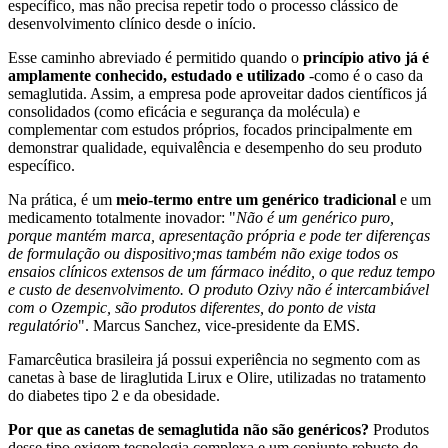
específico, mas não precisa repetir todo o processo clássico de
desenvolvimento clínico desde o início.
Esse caminho abreviado é permitido quando o
princípio ativo já é
amplamente conhecido, estudado e utilizado
-como é o caso da
semaglutida. Assim, a empresa pode aproveitar dados científicos já
consolidados (como eficácia e segurança da molécula) e
complementar com estudos próprios, focados principalmente em
demonstrar qualidade, equivalência e desempenho do seu produto
específico.
Na prática, é um
meio-termo entre um genérico tradicional
e um
medicamento totalmente inovador: "
Não é um genérico puro,
porque mantém marca, apresentação própria e pode ter diferenças
de formulação ou dispositivo;mas também não exige todos os
ensaios clínicos extensos de um fármaco inédito, o que reduz tempo
e custo de desenvolvimento. O produto Ozivy não é intercambiável
com o Ozempic, são produtos diferentes, do ponto de vista
regulatório
". Marcus Sanchez, vice-presidente da EMS.
Famarcêutica brasileira já possui experiência no segmento com as
canetas à base de liraglutida Lirux e Olire, utilizadas no tratamento
do diabetes tipo 2 e da obesidade.
Por que as canetas de semaglutida não são genéricos?
Produtos
desse tipo exigem tecnologia complexa e um conjunto robusto de